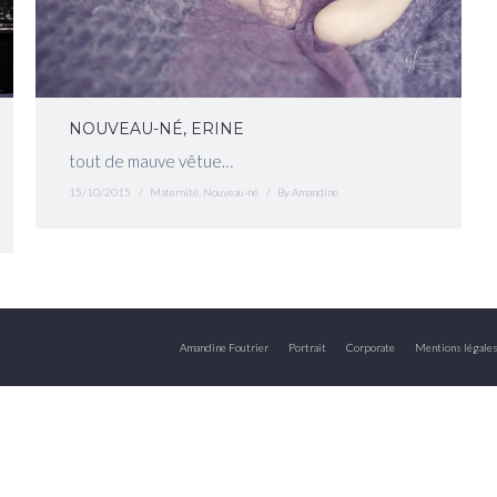
NOUVEAU-NÉ, ERINE
tout de mauve vêtue…
15/10/2015
Maternité
,
Nouveau-né
By
Amandine
Amandine Foutrier
Portrait
Corporate
Mentions légale